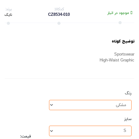
کدکالا:
برند:
موجود در انبار
CZ8534-010
نایک
توضیح کوتاه
Sportswear
High-Waist Graphic
رنگ
سایز
قیمت: