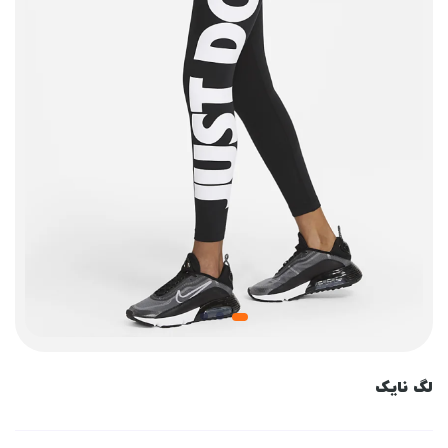
لگ نایک