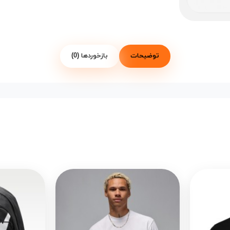
توضیحات
بازخوردها (0)