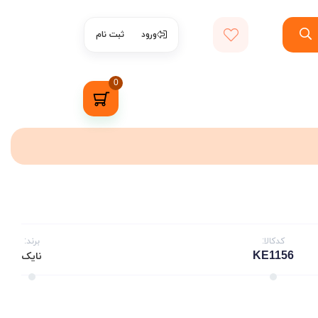
ورود
ثبت نام
0
کدکالا:
برند:
KE1156
نایک