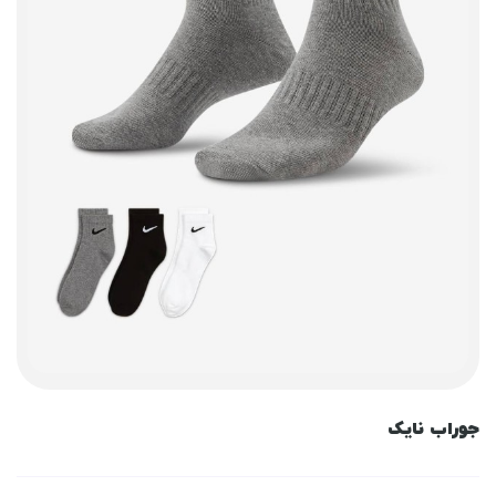
جوراب نایک