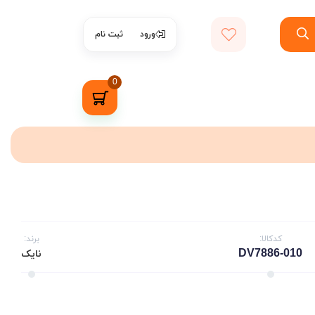
ورود
ثبت نام
0
کدکالا:
برند:
DV7886-010
نایک