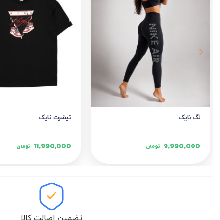
لگ نایک
تیشرت نایک
11,990,000
9,990,000
تومان
تومان
تضمین اصالت کالا