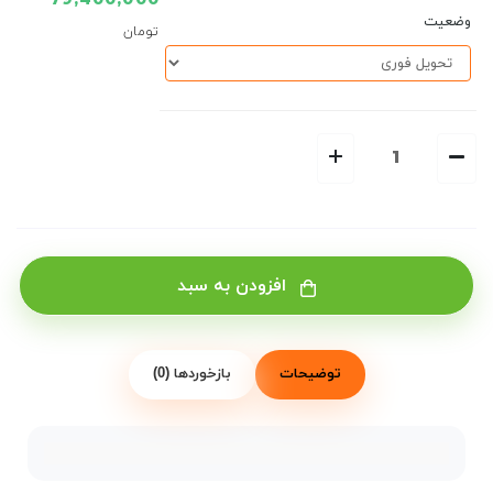
79,400,000
وضعیت
تومان
افزودن به سبد
توضیحات
بازخوردها (0)