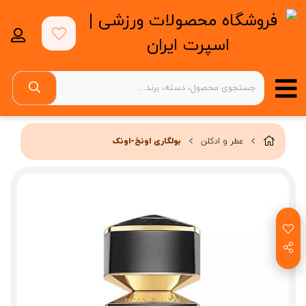
عطر و ادکلن
بولگاری اونخ-اونک