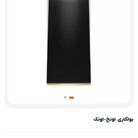
بولگاری اونخ-اونک