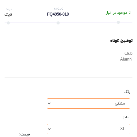
کدکالا:
برند:
موجود در انبار
FQ4950-010
نایک
توضیح کوتاه
Club
Alumni
رنگ
سایز
قیمت: