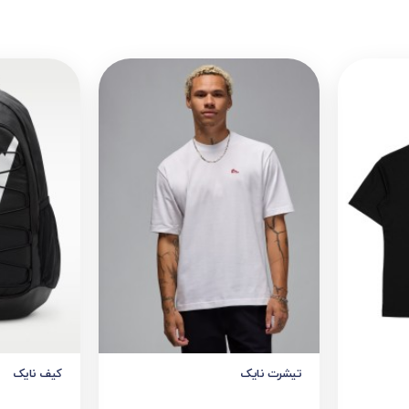
تیشرت نایک
کیف نایک