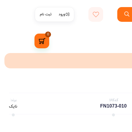
ورود
ثبت نام
0
کدکالا:
برند:
FN1073-010
نایک