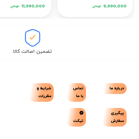
11,990,000
9,990,000
تومان
تومان
تضمین اصالت کالا
درباره ما
تماس
شرایط و
با ما
مقررات
پیگیری
سفارش
تیکت