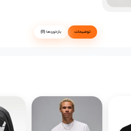
توضیحات
بازخوردها (0)