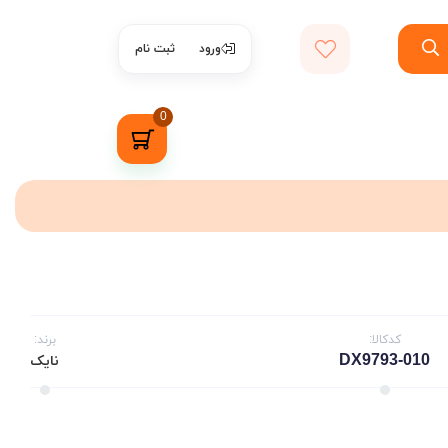
ورود
ثبت نام
0
کدکالا:
برند:
DX9793-010
نایک