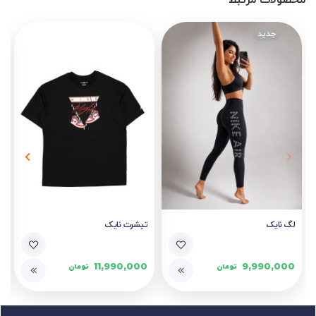
محصولات مرتبط
لگ نایک
تیشرت نایک
11,990,000
9,990,000
تومان
تومان