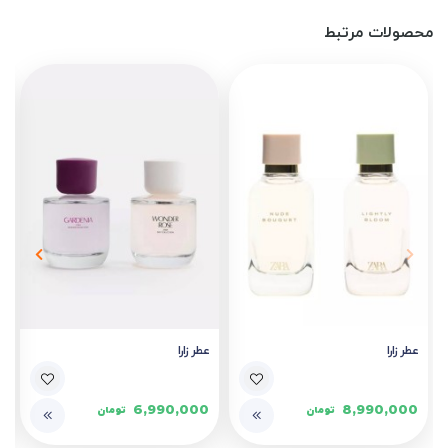
محصولات مرتبط
عطر زارا
عطر زارا
6,990,000
8,990,000
تومان
تومان