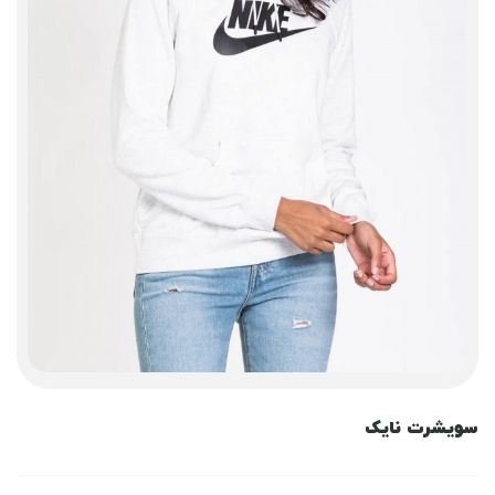
سویشرت نایک